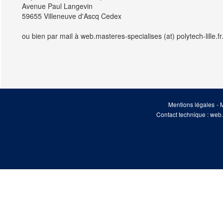
Avenue Paul Langevin
59655 Villeneuve d'Ascq Cedex
ou bien par mail à web.masteres-specialises (at) polytech-lille.fr
Mentions légales
-
M
Contact technique : web.m